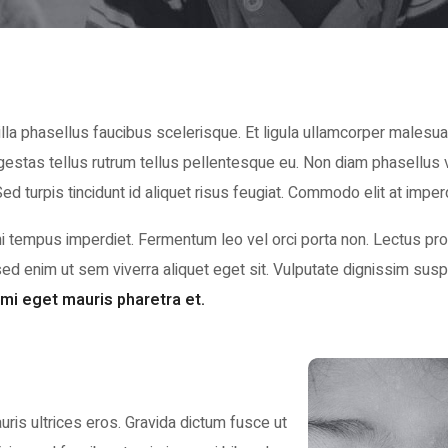
 phasellus faucibus scelerisque. Et ligula ullamcorper malesuad
estas tellus rutrum tellus pellentesque eu. Non diam phasellus ves
d turpis tincidunt id aliquet risus feugiat. Commodo elit at impe
mi tempus imperdiet. Fermentum leo vel orci porta non. Lectus proi
d enim ut sem viverra aliquet eget sit. Vulputate dignissim suspe
 mi eget mauris pharetra et.
ris ultrices eros. Gravida dictum fusce ut