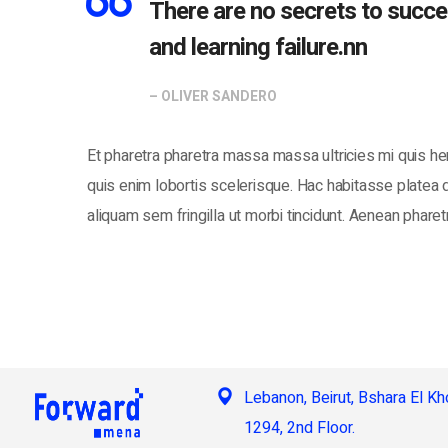
There are no secrets to success
and learning failure.nn
– OLIVER SANDERO
Et pharetra pharetra massa massa ultricies mi quis he
quis enim lobortis scelerisque. Hac habitasse platea
aliquam sem fringilla ut morbi tincidunt. Aenean phare
Lebanon, Beirut, Bshara El Khou
1294, 2nd Floor.