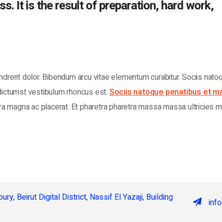
. It is the result of preparation, hard work,
ndrerit dolor. Bibendum arcu vitae elementum curabitur. Sociis nato
 dictumst vestibulum rhoncus est.
Sociis natoque penatibus et m
tra magna ac placerat. Et pharetra pharetra massa massa ultricies mi
ry, Beirut Digital District, Nassif El Yazaji, Building
inf