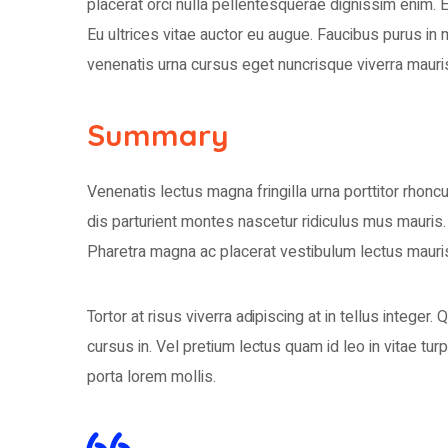
placerat orci nulla pellentesquerae dignissim enim. 
Eu ultrices vitae auctor eu augue. Faucibus purus in
venenatis urna cursus eget nuncrisque viverra mauris
Summary
Venenatis lectus magna fringilla urna porttitor rhon
dis parturient montes nascetur ridiculus mus mauris
Pharetra magna ac placerat vestibulum lectus mauris 
Tortor at risus viverra adipiscing at in tellus intege
cursus in. Vel pretium lectus quam id leo in vitae tur
porta lorem mollis.